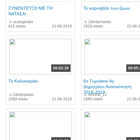
ΣΥΝΕΝΤΕΥΞΗ ΜΕ ΤΗ
Το καρναβάλι των ζώων
ΝΑΤΑΣΑ!
acangelako
1dimtyrnavlar
815 views
23-06-2019
1928 views
22-06-
00:02:39
00:05:
Το Καλοκαιράκι
6ο Γυμνάσιο Αγ.
Δημητρίου-Ανασκόπηση
2018-2019
2dimpylaias
mchrist_12
2589 views
21-06-2019
1680 views
21-06-