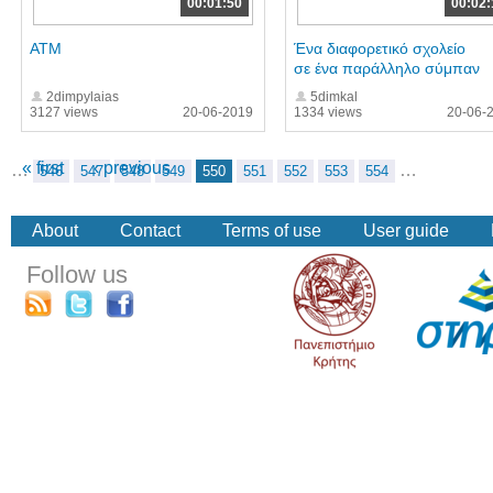
00:01:50
00:02:
ATM
Ένα διαφορετικό σχολείο
σε ένα παράλληλο σύμπαν
2dimpylaias
5dimkal
3127 views
20-06-2019
1334 views
20-06-
« first
‹ previous
…
…
546
547
548
549
550
551
552
553
554
About
Contact
Terms of use
User guide
Follow us