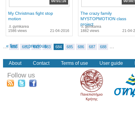
00:01:16
00:00:
My Christmas fight stop
The crazy family
motion
MYSTOPMOTION class
project
gymkarea
gymkarea
1586 views
21-04-2016
1882 views
21-04-
« first
‹ previous
…
…
680
681
682
683
684
685
686
687
688
About
Contact
Terms of use
User guide
Follow us