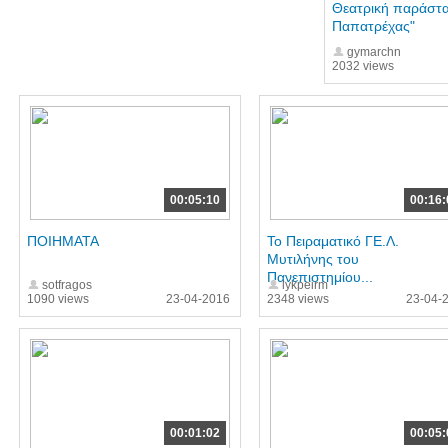
Θεατρική παράστα
Παπατρέχας"
gymarchn
2032 views
00:05:10
00:16:
ΠΟΙΗΜΑΤΑ
Το Πειραματικό ΓΕ.Λ.
Μυτιλήνης του
Πανεπιστημίου...
sotfragos
lykpeirm
1090 views
23-04-2016
2348 views
23-04-
00:01:02
00:05: