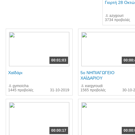
Γιορτή 28 Οκτ
azygouri
3734 προβολές
00:01:03
00:00:
Χαϊδάρι
5ο ΝΗΠΙΑΓΩΓΕΙΟ
ΧΑΪΔΑΡΙΟΥ
gymoicha
eargyroudi
1445 προβολές
31-10-2019
1565 προβολές
30-10-
00:00:17
00:00: