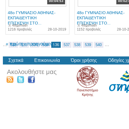
00:04:53
00:02:
48o ΓΥΜΝΑΣΙΟ ΑΘΗΝΑΣ-
48o ΓΥΜΝΑΣΙΟ ΑΘΗΝΑΣ-
ΕΚΠΑΙΔΕΥΤΙΚΗ
ΕΚΠΑΙΔΕΥΤΙΚΗ
ΕΠΙΣΚΕΨΗ ΣΤΟ...
ΕΠΙΣΚΕΨΗ ΣΤΟ...
48gymath
48gymath
1216 προβολές
28-10-2019
1152 προβολές
28-10-
« πρώτη
‹ προηγούμενη
…
…
532
533
534
535
536
537
538
539
540
Σχετικά
Επικοινωνία
Όροι χρήσης
Οδηγίες 
Ακολουθήστε μας