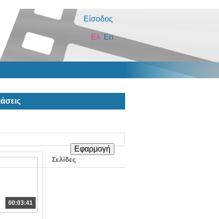
Είσοδος
Ελ
En
άσεις
Σελίδες
00:03:41