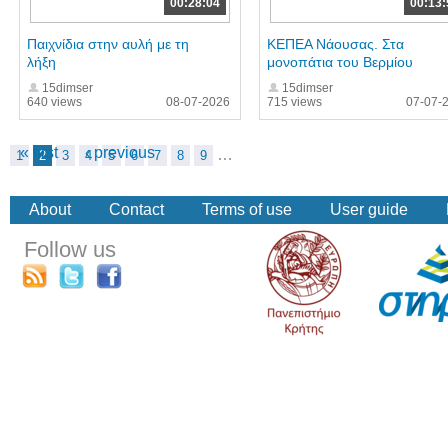
00:28:04
00:13:
Παιχνίδια στην αυλή με τη
ΚΕΠΕΑ Νάουσας. Στα
λήξη
μονοπάτια του Βερμίου
15dimser
15dimser
640 views
08-07-2026
715 views
07-07-
« first
‹ previous
…
1
2
3
4
5
6
7
8
9
About
Contact
Terms of use
User guide
Follow us