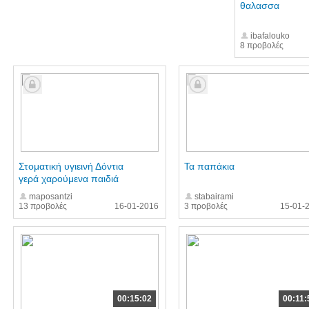
θαλασσα
ibafalouko
8 προβολές
Στοματική υγιεινή Δόντια
Τα παπάκια
γερά χαρούμενα παιδιά
maposantzi
stabairami
13 προβολές
16-01-2016
3 προβολές
15-01-
00:15:02
00:11: