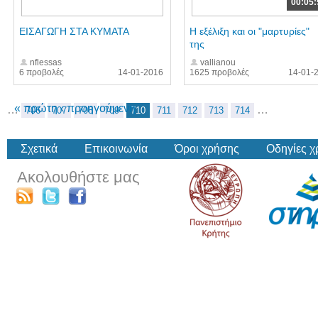
00:05:
ΕΙΣΑΓΩΓΗ ΣΤΑ ΚΥΜΑΤΑ
Η εξέλιξη και οι "μαρτυρίες"
της
nflessas
vallianou
6 προβολές
14-01-2016
1625 προβολές
14-01-
« πρώτη
‹ προηγούμενη
…
…
706
707
708
709
710
711
712
713
714
Σχετικά
Επικοινωνία
Όροι χρήσης
Οδηγίες 
Ακολουθήστε μας