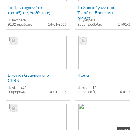
Το Πρωτοχρονιάτικο
Τα Χριστούγεννα του
τραπέζι της Λωξάντρας....
Τεμπέλη. Erasmus+
project
lyknpera
lyknpera
9132 προβολές
14-01-2016
9333 προβολές
14-01-
Εικονική ξενάγηση στο
Φωτιά
CERN
stkouk43
milena19
9 προβολές
14-01-2016
2 προβολές
14-01-