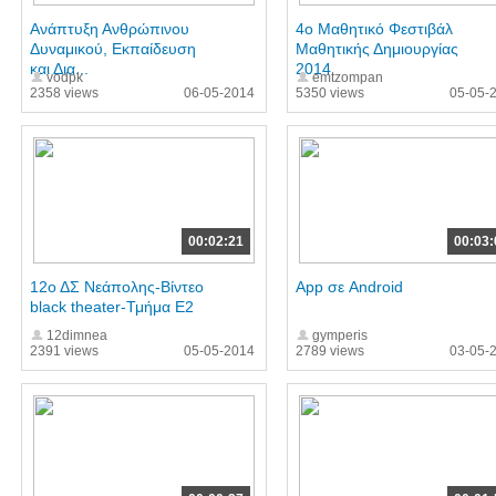
Ανάπτυξη Ανθρώπινου
4o Μαθητικό Φεστιβάλ
Δυναμικού, Εκπαίδευση
Μαθητικής Δημιουργίας
και Δια...
2014
vodpk
emtzompan
2358 views
06-05-2014
5350 views
05-05-
00:02:21
00:03:
12ο ΔΣ Νεάπολης-Βίντεο
App σε Android
black theater-Τμήμα Ε2
12dimnea
gymperis
2391 views
05-05-2014
2789 views
03-05-