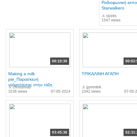
Ραδιοφωνική εκπ
Starwalkers
stzelis
1547 views
00:10:30
00:02:
Making a milk
ΤΡΙΚΑΛΙΝΗ ΑΓΑΠΗ
pie_Παρασκευή
γαλατόπιτας στην τάξη
chrisdrivas
gymmtrik
3236 views
07-05-2014
2342 views
07-05-
03:45:36
02:31: