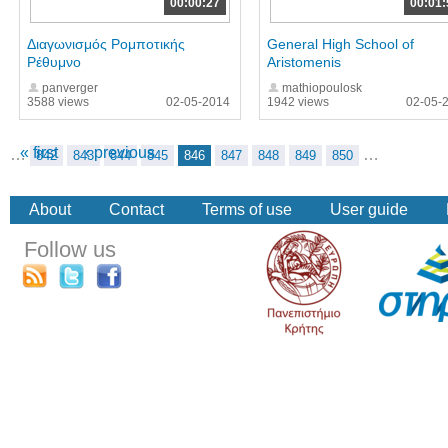
00:00:27
00:01:
Διαγωνισμός Ρομποτικής
General High School of
Ρέθυμνο
Aristomenis
panverger
mathiopoulosk
3588 views
02-05-2014
1942 views
02-05-
« first
‹ previous
…
…
842
843
844
845
846
847
848
849
850
About
Contact
Terms of use
User guide
Follow us