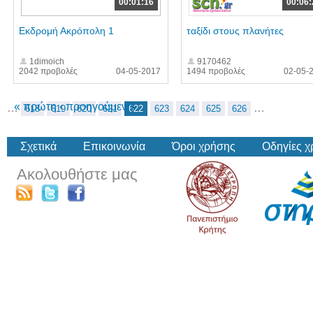
00:01:16
00:06:
Εκδρομή Ακρόπολη 1
ταξίδι στους πλανήτες
1dimoich
9170462
2042 προβολές
04-05-2017
1494 προβολές
02-05-
« πρώτη
‹ προηγούμενη
…
…
618
619
620
621
622
623
624
625
626
Σχετικά
Επικοινωνία
Όροι χρήσης
Οδηγίες 
Ακολουθήστε μας