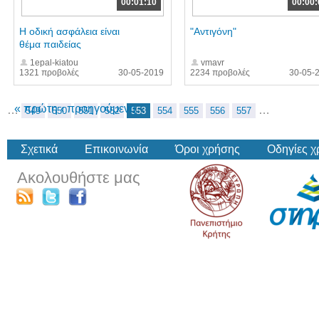
00:01:10
00:00:
Η οδική ασφάλεια είναι
"Αντιγόνη"
θέμα παιδείας
1epal-kiatou
vmavr
1321 προβολές
30-05-2019
2234 προβολές
30-05-
« πρώτη
‹ προηγούμενη
…
…
549
550
551
552
553
554
555
556
557
Σχετικά
Επικοινωνία
Όροι χρήσης
Οδηγίες 
Ακολουθήστε μας