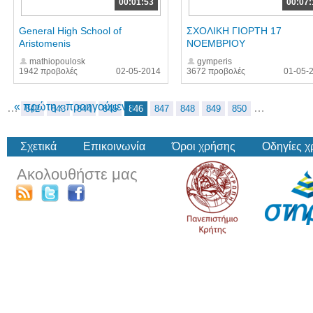
00:01:53
00:07:
General High School of
ΣΧΟΛΙΚΗ ΓΙΟΡΤΗ 17
Aristomenis
ΝΟΕΜΒΡΙΟΥ
mathiopoulosk
gymperis
1942 προβολές
02-05-2014
3672 προβολές
01-05-
« πρώτη
‹ προηγούμενη
…
…
842
843
844
845
846
847
848
849
850
Σχετικά
Επικοινωνία
Όροι χρήσης
Οδηγίες 
Ακολουθήστε μας