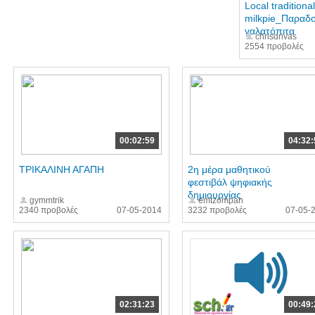
Local traditional
milkpie_Παραδ
γαλατόπιτα
chrisdrivas
2554 προβολές
00:02:59
04:32:
ΤΡΙΚΑΛΙΝΗ ΑΓΑΠΗ
2η μέρα μαθητικού
φεστιβάλ ψηφιακής
δημιουργίας
gymmtrik
emtzompan
2340 προβολές
07-05-2014
3232 προβολές
07-05-
02:31:23
00:49: