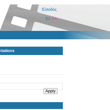
Είσοδος
Ελ
En
ntations