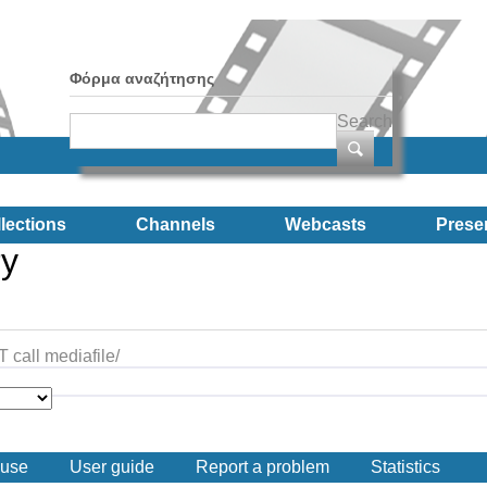
Φόρμα αναζήτησης
Search
lections
Channels
Webcasts
Prese
ry
call mediafile/
 use
User guide
Report a problem
Statistics