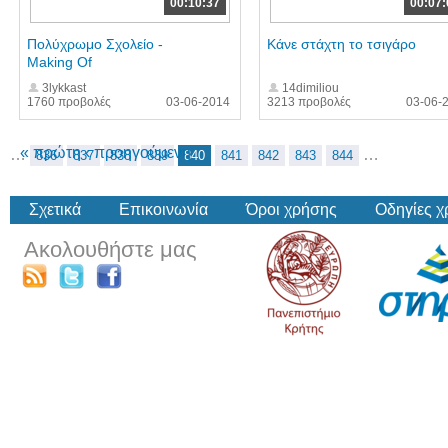
00:10:37
00:07:
Πολύχρωμο Σχολείο -
Κάνε στάχτη το τσιγάρο
Making Of
3lykkast
14dimiliou
1760 προβολές
03-06-2014
3213 προβολές
03-06-
« πρώτη
‹ προηγούμενη
…
…
836
837
838
839
840
841
842
843
844
Σχετικά
Επικοινωνία
Όροι χρήσης
Οδηγίες 
Ακολουθήστε μας