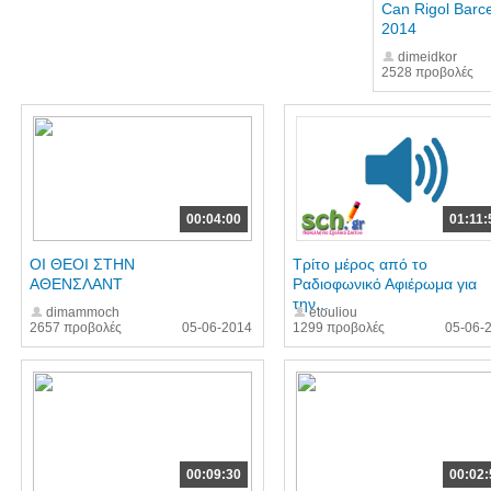
Can Rigol Barc
2014
dimeidkor
2528 προβολές
00:04:00
01:11:
ΟΙ ΘΕΟΙ ΣΤΗΝ
Τρίτο μέρος από το
ΑΘΕΝΣΛΑΝΤ
Ραδιοφωνικό Αφιέρωμα για
την...
dimammoch
etouliou
2657 προβολές
05-06-2014
1299 προβολές
05-06-
00:09:30
00:02: