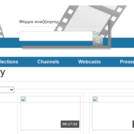
Φόρμα αναζήτησης
Search
lections
Channels
Webcasts
Prese
ry
00:17:52