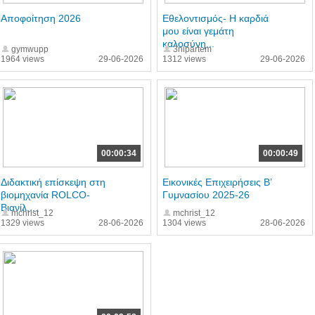
Αποφοίτηση 2026
Εθελοντισμός- Η καρδιά
μου είναι γεμάτη
καλοσύνη...
gymwupp
3nipartem
1964 views
29-06-2026
1312 views
29-06-2026
00:00:34
00:00:49
Διδακτική επίσκεψη στη
Εικονικές Επιχειρήσεις Β’
βιομηχανία ROLCO-
Γυμνασίου 2025-26
Βιανίλ,...
mchrist_12
mchrist_12
1329 views
28-06-2026
1304 views
28-06-2026