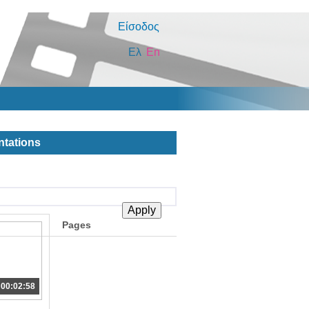
Είσοδος
Ελ
En
ntations
Pages
00:02:58