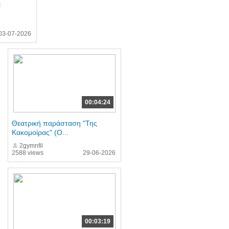
ε
03-07-2026
00:04:24
Θεατρική παράσταση "Της
Κακομοίρας" (Ο...
2gymnfil
2588 views
29-06-2026
00:03:19