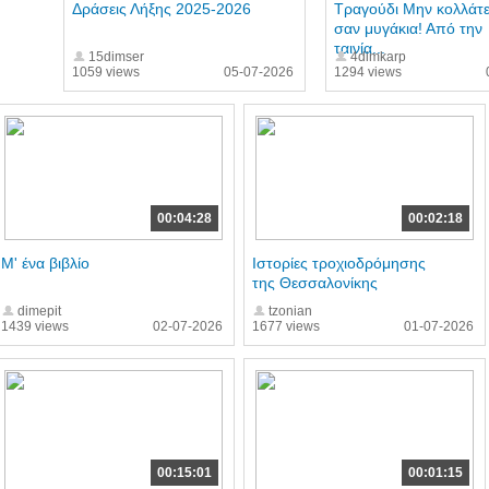
Δράσεις Λήξης 2025-2026
Τραγούδι Μην κολλάτ
σαν μυγάκια! Από την
ταινία...
15dimser
4dimkarp
1059 views
05-07-2026
1294 views
00:04:28
00:02:18
Μ' ένα βιβλίο
Ιστορίες τροχιοδρόμησης
της Θεσσαλονίκης
dimepit
tzonian
1439 views
02-07-2026
1677 views
01-07-2026
00:15:01
00:01:15