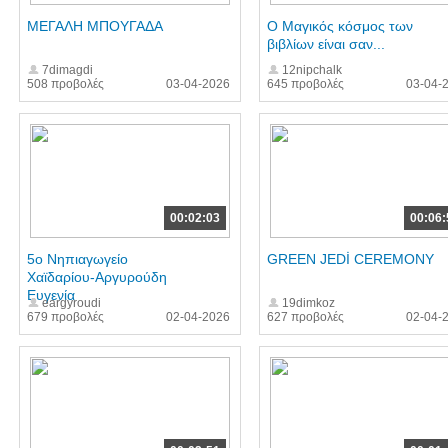
ΜΕΓΑΛΗ ΜΠΟΥΓΑΔΑ
Ο Μαγικός κόσμος των
βιβλίων είναι σαν...
7dimagdi
12nipchalk
508 προβολές
03-04-2026
645 προβολές
03-04-
00:02:03
00:06:
5ο Νηπιαγωγείο
GREEN JEDİ CEREMONY
Χαϊδαρίου-Αργυρούδη
Ευγενία
eargyroudi
19dimkoz
679 προβολές
02-04-2026
627 προβολές
02-04-