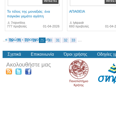
00:02:51
00:01:
Το τέλος της μοναξιάς: ένα
ΑΠΑΘΕΙΑ
παγκάκι γεμάτο αγάπη
7nipvriliss
lykpastr
777 προβολές
01-04-2026
693 προβολές
01-04-
« πρώτη
‹ προηγούμενη
…
…
25
26
27
28
29
30
31
32
33
Σχετικά
Επικοινωνία
Όροι χρήσης
Οδηγίες 
Ακολουθήστε μας