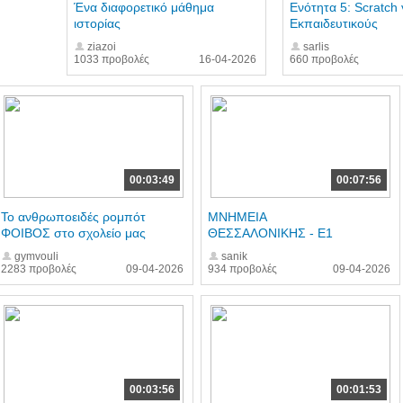
Ένα διαφορετικό μάθημα
Ενότητα 5: Scratch 
ιστορίας
Εκπαιδευτικούς
ziazoi
sarlis
1033 προβολές
16-04-2026
660 προβολές
00:03:49
00:07:56
Το ανθρωποειδές ρομπότ
ΜΝΗΜΕΙΑ
ΦΟΙΒΟΣ στο σχολείο μας
ΘΕΣΣΑΛΟΝΙΚΗΣ - Ε1
gymvouli
sanik
2283 προβολές
09-04-2026
934 προβολές
09-04-2026
00:03:56
00:01:53