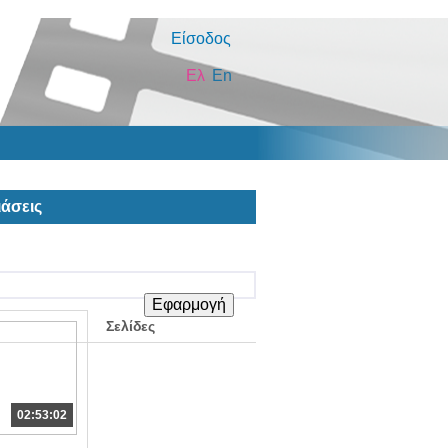
Είσοδος
Ελ
En
άσεις
Σελίδες
02:53:02