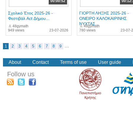
00:00:52
00:12:
Σχολικό Έτος 2025-26 -
ΓΙΟΡΤΗ ΛΗΞΗΣ 2025-26 -
Φεστιβάλ Act Δήμου...
ΟΝΕΙΡΟ ΚΑΛΟΚΑΙΡΙΝΗΣ
ΝΥΧΤΑΣ...
48gymath
48gymath
949 views
23-07-2026
780 views
23-07-
…
1
2
3
4
5
6
7
8
9
About
Contact
Terms of use
User guide
Follow us