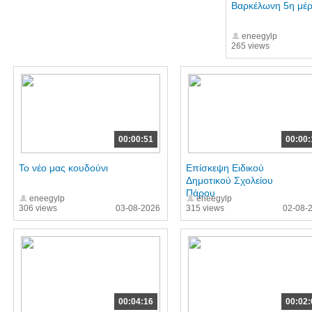
Βαρκέλωνη 5η μέ
eneegylp
265 views
00:00:51
00:00:
Το νέο μας κουδούνι
Επίσκεψη Ειδικού
Δημοτικού Σχολείου
Πάρου
eneegylp
eneegylp
306 views
03-08-2026
315 views
02-08-
00:04:16
00:02: