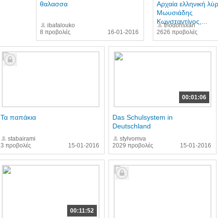
θαλασσα
Αρχαία ελληνική λύρ
Μωυσιάδης
Κωνσταντίνος,...
ibafalouko
thodorisxan
8 προβολές
16-01-2016
2626 προβολές
00:01:06
Τα παπάκια
Das Schulsystem in
Deutschland
stabairami
stylvomva
3 προβολές
15-01-2016
2029 προβολές
15-01-2016
00:11:52