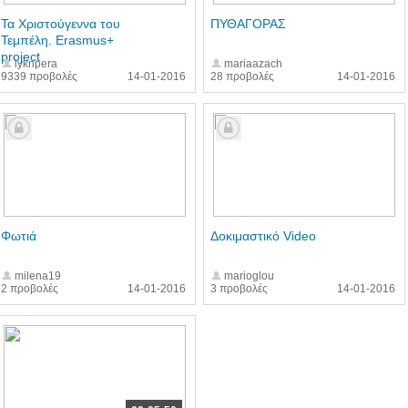
Τα Χριστούγεννα του
ΠΥΘΑΓΟΡΑΣ
Τεμπέλη. Erasmus+
project
lyknpera
mariaazach
9339 προβολές
14-01-2016
28 προβολές
14-01-2016
Φωτιά
Δοκιμαστικό Video
milena19
marioglou
2 προβολές
14-01-2016
3 προβολές
14-01-2016