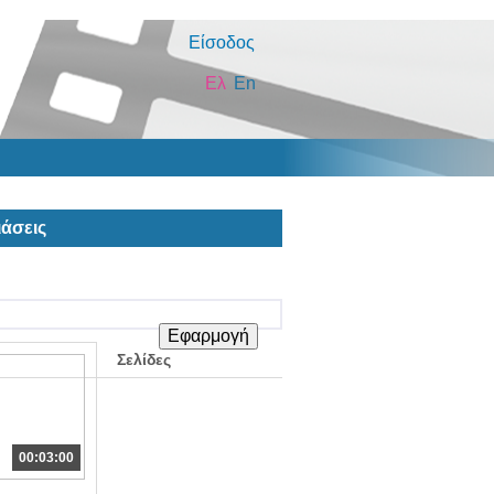
Είσοδος
Ελ
En
άσεις
Σελίδες
00:03:00