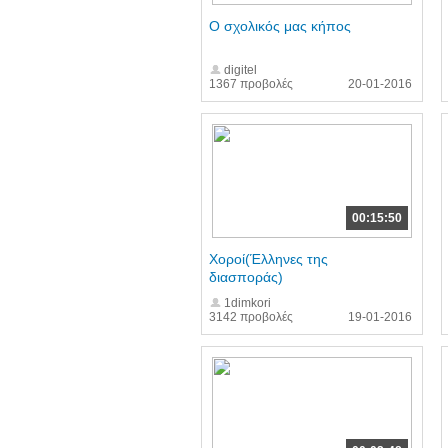
Ο σχολικός μας κήπος
digitel
1367 προβολές
20-01-2016
00:15:50
Χοροί(Έλληνες της
διασποράς)
1dimkori
3142 προβολές
19-01-2016