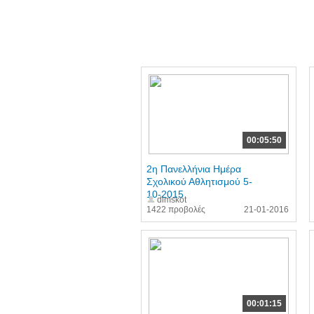
00:05:50
2η Πανελλήνια Ημέρα
Σχολικού Αθλητισμού 5-
10-2015
dimskot
1422 προβολές
21-01-2016
00:01:15