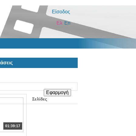
Είσοδος
Ελ
En
άσεις
Σελίδες
01:39:17