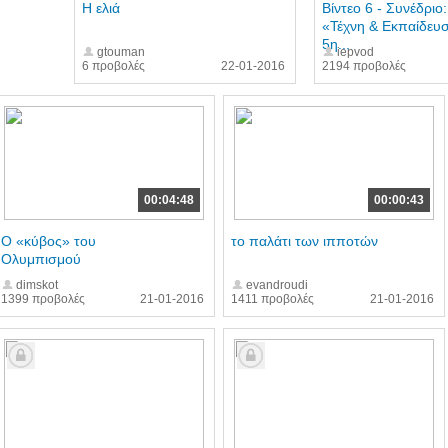
Η ελιά
Βίντεο 6 - Συνέδριο:
«Τέχνη & Εκπαίδευ
5η...
gtouman
iepvod
6 προβολές
22-01-2016
2194 προβολές
00:04:48
00:00:43
Ο «κύβος» του
το παλάτι των ιπποτών
Ολυμπισμού
dimskot
evandroudi
1399 προβολές
21-01-2016
1411 προβολές
21-01-2016