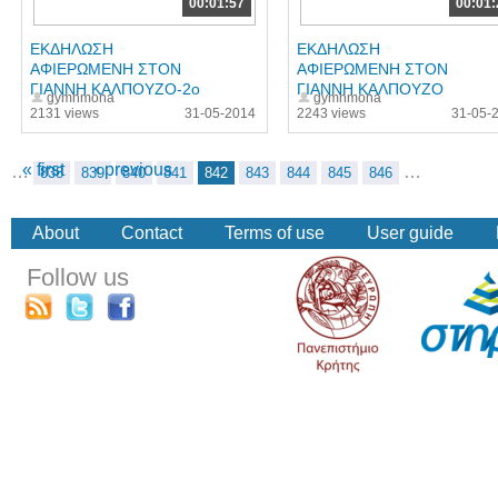
00:01:57
00:01:
ΕΚΔΗΛΩΣΗ
ΕΚΔΗΛΩΣΗ
ΑΦΙΕΡΩΜΕΝΗ ΣΤΟΝ
ΑΦΙΕΡΩΜΕΝΗ ΣΤΟΝ
ΓΙΑΝΝΗ ΚΑΛΠΟΥΖΟ-2o
ΓΙΑΝΝΗ ΚΑΛΠΟΥΖΟ
gymnmona
gymnmona
2131 views
31-05-2014
2243 views
31-05-
« first
‹ previous
…
…
838
839
840
841
842
843
844
845
846
About
Contact
Terms of use
User guide
Follow us