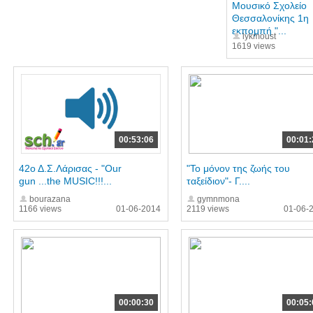
Μουσικό Σχολείο
Θεσσαλονίκης 1η
εκπομπή "...
lykmoust
1619 views
00:53:06
00:01:
42ο Δ.Σ.Λάρισας - "Our
"Το μόνον της ζωής του
gun ...the MUSIC!!!...
ταξείδιον"- Γ....
bourazana
gymnmona
1166 views
01-06-2014
2119 views
01-06-
00:00:30
00:05: