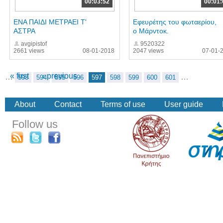
00:03:52
00:01:
ΕΝΑ ΠΑΙΔΙ ΜΕΤΡΑΕΙ Τ'
Εφευρέτης του φωταερίου,
ΑΣΤΡΑ
ο Μάρντοκ.
avgipistof
9520322
2661 views
08-01-2018
2047 views
07-01-
« first
‹ previous
…
…
593
594
595
596
597
598
599
600
601
About
Contact
Terms of use
User guide
Follow us