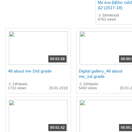
Με ένα βιβλίο ταξι
Δ2 (2017-18)
3dimkoryd
6763 views
00:01:58
00:00:
All about me 2nd grade
Digital gallery_All about
me_1st grade
1dimpaia
1dimpaia
1732 views
20-01-2018
5460 views
20-01-
00:01:42
00:05: