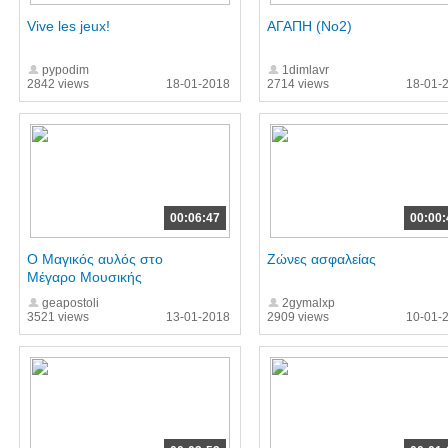
Vive les jeux!
ΑΓΑΠΗ (Νο2)
pypodim
1dimlavr
2842 views
18-01-2018
2714 views
18-01-
00:06:47
00:00:
Ο Μαγικός αυλός στο
Ζώνες ασφαλείας
Μέγαρο Μουσικής
geapostoli
2gymalxp
3521 views
13-01-2018
2909 views
10-01-