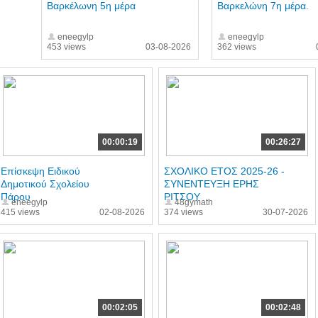
Βαρκέλωνη 5η μέρα
Βαρκελώνη 7η μέρα.
eneegylp
eneegylp
453 views
03-08-2026
362 views
00:00:19
00:26:27
Επίσκεψη Ειδικού
ΣΧΟΛΙΚΟ ΕΤΟΣ 2025-26 -
Δημοτικού Σχολείου
ΣΥΝΕΝΤΕΥΞΗ ΕΡΗΣ
Πάρου
ΡΙΤΣΟΥ
eneegylp
48gymath
415 views
02-08-2026
374 views
30-07-2026
00:02:05
00:02:48