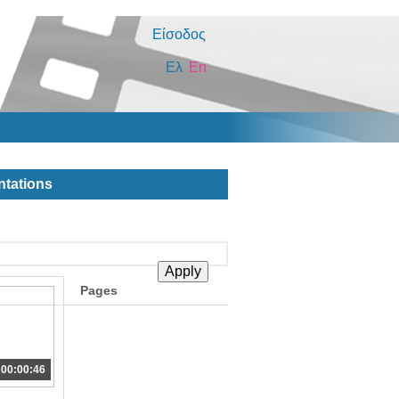
Είσοδος
Ελ
En
ntations
Pages
00:00:46