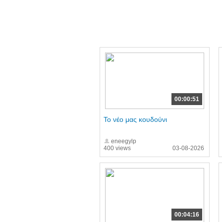
00:00:51
Το νέο μας κουδούνι
eneegylp
400 views
03-08-2026
00:04:16