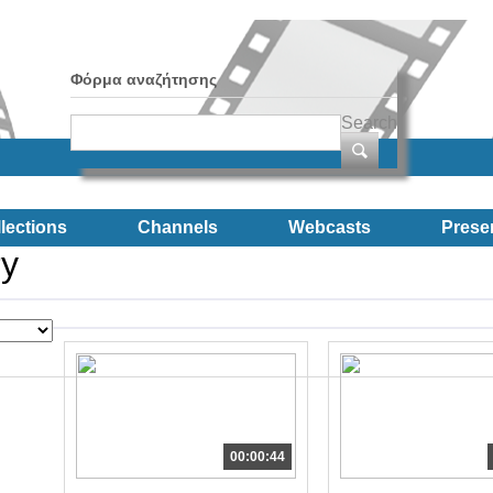
Φόρμα αναζήτησης
Search
lections
Channels
Webcasts
Prese
ry
00:00:44