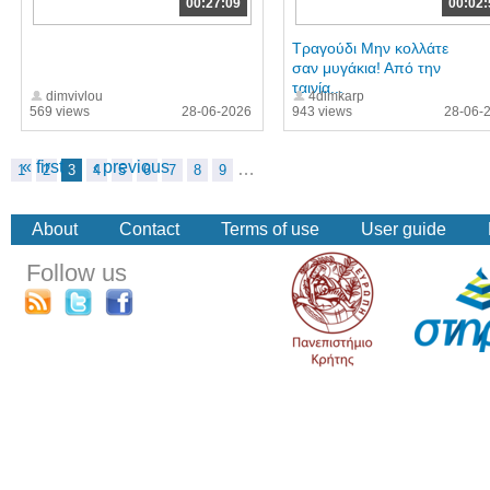
00:27:09
00:02:
Τραγούδι Μην κολλάτε
σαν μυγάκια! Από την
ταινία...
dimvivlou
4dimkarp
569 views
28-06-2026
943 views
28-06-
« first
‹ previous
…
1
2
3
4
5
6
7
8
9
About
Contact
Terms of use
User guide
Follow us