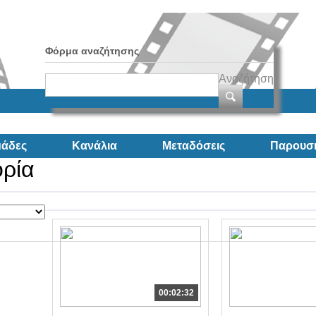
Φόρμα αναζήτησης
Αναζήτηση
άδες
Κανάλια
Μεταδόσεις
Παρουσι
ορία
00:02:32