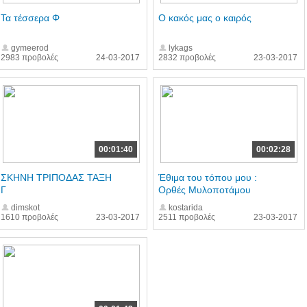
Τα τέσσερα Φ
Ο κακός μας ο καιρός
gymeerod
lykags
2983 προβολές
24-03-2017
2832 προβολές
23-03-2017
00:01:40
00:02:28
ΣΚΗΝΗ ΤΡΙΠΟΔΑΣ ΤΑΞΗ
Έθιμα του τόπου μου :
Γ
Ορθές Μυλοποτάμου
dimskot
kostarida
1610 προβολές
23-03-2017
2511 προβολές
23-03-2017