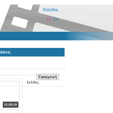
Είσοδος
Ελ
En
άσεις
Σελίδες
01:06:29