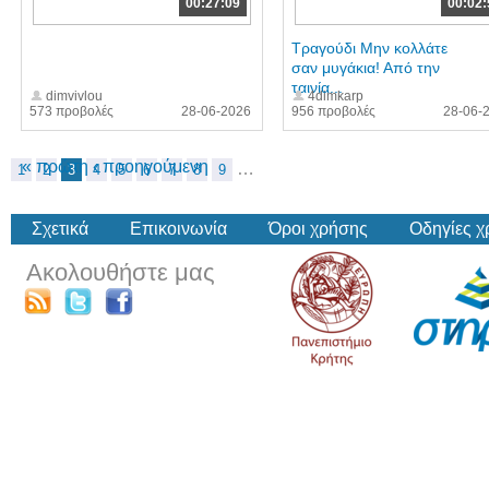
00:27:09
00:02:
Τραγούδι Μην κολλάτε
σαν μυγάκια! Από την
ταινία...
dimvivlou
4dimkarp
573 προβολές
28-06-2026
956 προβολές
28-06-
« πρώτη
‹ προηγούμενη
…
1
2
3
4
5
6
7
8
9
Σχετικά
Επικοινωνία
Όροι χρήσης
Οδηγίες 
Ακολουθήστε μας