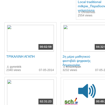
Local traditional
milkpie_Παραδοσι
γαλατόπιτα
chrisdrivas
2554 views
00:02:59
04:32:
ΤΡΙΚΑΛΙΝΗ ΑΓΑΠΗ
2η μέρα μαθητικού
φεστιβάλ ψηφιακής
δημιουργίας
gymmtrik
emtzompan
2340 views
07-05-2014
3232 views
07-05-
02:31:23
00:49: