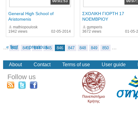
00:01:53
00:07:
General High School of
ΣΧΟΛΙΚΗ ΓΙΟΡΤΗ 17
Aristomenis
ΝΟΕΜΒΡΙΟΥ
mathiopoulosk
gymperis
1942 views
02-05-2014
3672 views
01-05-
« first
‹ previous
…
…
842
843
844
845
846
847
848
849
850
About
Contact
Terms of use
User guide
Follow us