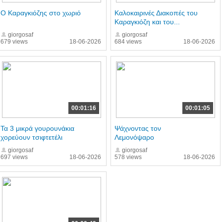
Ο Καραγκιόζης στο χωριό
Καλοκαιρινές Διακοπές του
Καραγκιόζη και του...
giorgosaf
giorgosaf
679 views
18-06-2026
684 views
18-06-2026
00:01:16
00:01:05
Τα 3 μικρά γουρουνάκια
Ψάχνοντας τον
χορεύουν τσιφτετέλι
Λεμονόψαρο
giorgosaf
giorgosaf
697 views
18-06-2026
578 views
18-06-2026