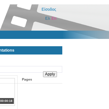
Είσοδος
Ελ
En
ntations
Pages
00:00:18