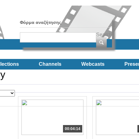
Φόρμα αναζήτησης
Search
lections
Channels
Webcasts
Prese
ry
00:04:14