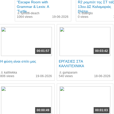
“Escape Room with
R2 ρομπότ της ΣΤ τάξ
Grammar & Lexis: A
13ου ΔΣ Καλαμαριάς
‘Turtle...
βλέπει...
sym06-deach
dstergio
1064 views
19-06-2026
0 views
00:01:57
00:03:42
Η φύση είναι σπίτι μας
ΕΡΓΑΣΙΕΣ ΣΤΑ
ΚΑΛΛΙΤΕΧΝΙΚΑ
kallilekka
gymparam
806 views
19-06-2026
540 views
18-06-2026
00:00:49
00:01:03