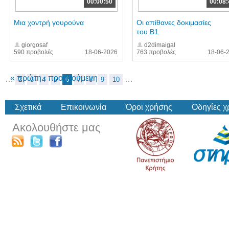
00:00:50
00:08:
Μια χοντρή γουρούνα
Οι απίθανες δοκιμασίες
του Β1
giorgosaf
d2dimaigal
590 προβολές
18-06-2026
763 προβολές
18-06-
« πρώτη
‹ προηγούμενη
…
…
2
3
4
5
6
7
8
9
10
Σχετικά
Επικοινωνία
Όροι χρήσης
Οδηγίες 
Ακολουθήστε μας