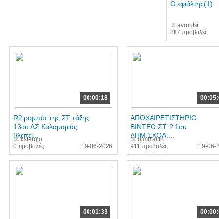
Ο εφιάλτης(1)
avroutsi
887 προβολές
00:00:18
00:05:
R2 ρομπότ της ΣΤ τάξης
ΑΠΟΧΑΙΡΕΤΙΣΤΗΡΙΟ
13ου ΔΣ Καλαμαριάς
ΒΙΝΤΕΟ ΣΤ΄2 1ου
βλέπει...
ΔΗΜ.ΣΧΟΛ....
dstergio
dimmalfth
0 προβολές
19-06-2026
911 προβολές
19-06-
00:01:33
00:00: