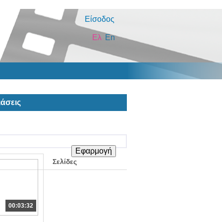
Είσοδος
Ελ
En
άσεις
Σελίδες
00:03:32