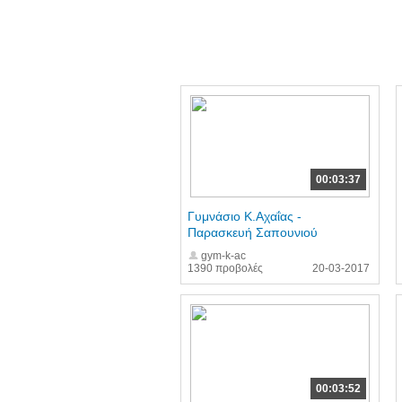
00:03:37
Γυμνάσιο Κ.Αχαΐας -
Παρασκευή Σαπουνιού
gym-k-ac
1390 προβολές
20-03-2017
00:03:52