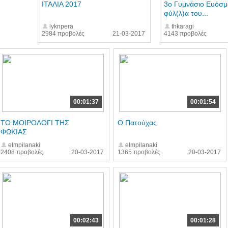
ΙΤΑΛΙΑ 2017
3ο Γυμνάσιο Ευόσμ
φύλ(λ)α του...
lyknpera
thkaragi
2984 προβολές
21-03-2017
4143 προβολές
00:01:37
00:01:54
ΤΟ ΜΟΙΡΟΛΟΓΙ ΤΗΣ
Ο Πατούχας
ΦΩΚΙΑΣ
elmpilanaki
elmpilanaki
2408 προβολές
20-03-2017
1365 προβολές
20-03-2017
00:02:43
00:01:28