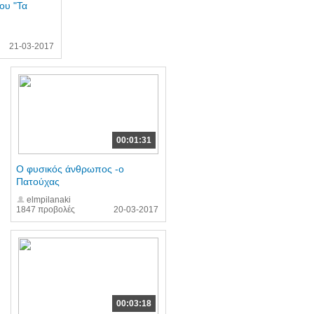
ου "Τα
21-03-2017
00:01:31
Ο φυσικός άνθρωπος -ο
Πατούχας
elmpilanaki
1847 προβολές
20-03-2017
00:03:18