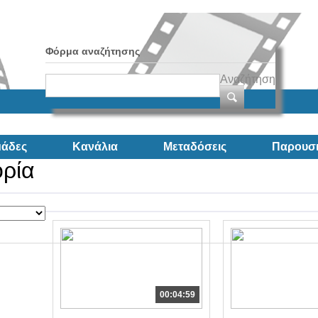
Φόρμα αναζήτησης
Αναζήτηση
άδες
Κανάλια
Μεταδόσεις
Παρουσι
ορία
00:04:59