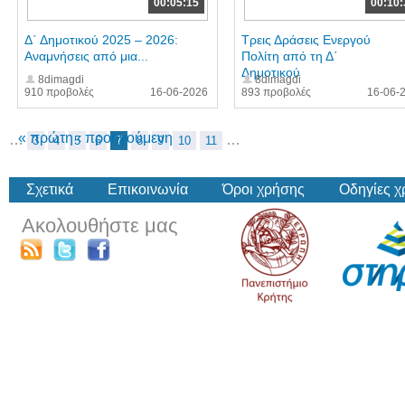
00:05:15
00:10:
Δ΄ Δημοτικού 2025 – 2026:
Τρεις Δράσεις Ενεργού
Αναμνήσεις από μια...
Πολίτη από τη Δ΄
Δημοτικού
8dimagdi
8dimagdi
910 προβολές
16-06-2026
893 προβολές
16-06-
« πρώτη
‹ προηγούμενη
…
…
3
4
5
6
7
8
9
10
11
Σχετικά
Επικοινωνία
Όροι χρήσης
Οδηγίες 
Ακολουθήστε μας