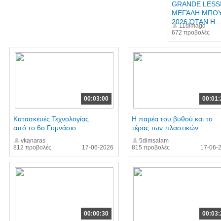
GRANDE LESSI
ΜΕΓΆΛΗ ΜΠΟ
2026 ΌΤΑΝ Η...
11dimagd
672 προβολές
00:03:00
00:01:
Κατασκευές Τεχνολογίας
Η παρέα του βυθού και το
από το 6ο Γυμνάσιο...
τέρας των πλαστικών
vkanaras
5dimsalam
812 προβολές
17-06-2026
815 προβολές
17-06-
00:00:30
00:03: