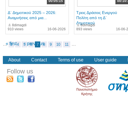
00:05:15
00:10:
Δ΄ Δημοτικού 2025 – 2026:
Τρεις Δράσεις Ενεργού
Αναμνήσεις από μια...
Πολίτη από τη Δ΄
Δημοτικού
8dimagdi
8dimagdi
910 views
16-06-2026
893 views
16-06-
« first
‹ previous
…
…
3
4
5
6
7
8
9
10
11
About
Contact
Terms of use
User guide
Follow us