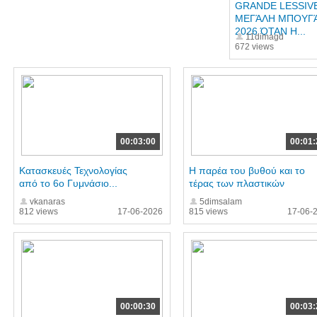
GRANDE LESSIVE
ΜΕΓΆΛΗ ΜΠΟΥΓ
2026 ΌΤΑΝ Η...
11dimagd
672 views
00:03:00
00:01:
Κατασκευές Τεχνολογίας
Η παρέα του βυθού και το
από το 6ο Γυμνάσιο...
τέρας των πλαστικών
vkanaras
5dimsalam
812 views
17-06-2026
815 views
17-06-
00:00:30
00:03: