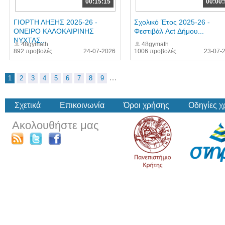
00:15:15
00:00:
ΓΙΟΡΤΗ ΛΗΞΗΣ 2025-26 -
Σχολικό Έτος 2025-26 -
ΟΝΕΙΡΟ ΚΑΛΟΚΑΙΡΙΝΗΣ
Φεστιβάλ Act Δήμου...
ΝΥΧΤΑΣ...
48gymath
48gymath
892 προβολές
24-07-2026
1006 προβολές
23-07-
…
1
2
3
4
5
6
7
8
9
Σχετικά
Επικοινωνία
Όροι χρήσης
Οδηγίες 
Ακολουθήστε μας