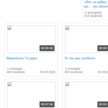
«Θες να μάθεις 
για… την αλεπο
geangelop
413 προβολές
00:00:46
00:00:
Βαρκελώνη 7η μέρα.
Το νέο μας κουδούνι
eneegylp
eneegylp
488 προβολές
03-08-2026
483 προβολές
03-08-
00:07:06
00:04: