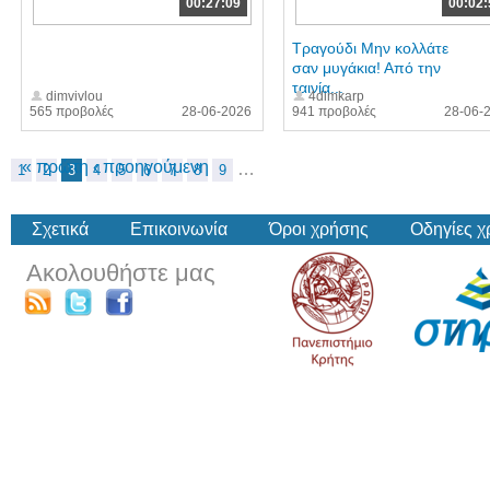
00:27:09
00:02:
Τραγούδι Μην κολλάτε
σαν μυγάκια! Από την
ταινία...
dimvivlou
4dimkarp
565 προβολές
28-06-2026
941 προβολές
28-06-
« πρώτη
‹ προηγούμενη
…
1
2
3
4
5
6
7
8
9
Σχετικά
Επικοινωνία
Όροι χρήσης
Οδηγίες 
Ακολουθήστε μας