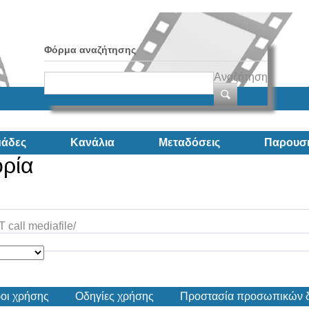
Φόρμα αναζήτησης
Αναζήτηση
άδες
Κανάλια
Μεταδόσεις
Παρουσι
ορία
call mediafile/
οι χρήσης
Οδηγίες χρήσης
Προστασία προσωπικών 