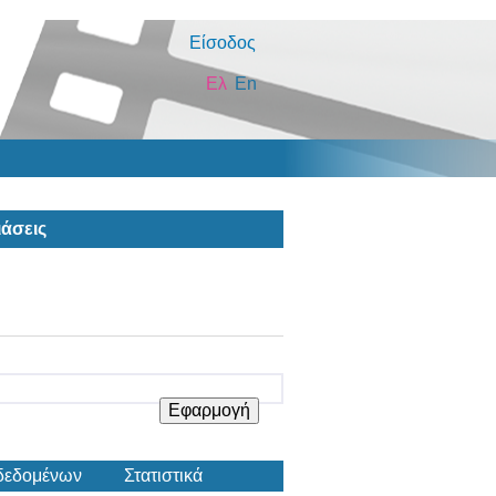
Είσοδος
Ελ
En
άσεις
δεδομένων
Στατιστικά