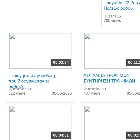
Τραγούδι Γ'2 2ου
Πόλεως ρόδου
zaris85
700 views
00:03:34
00:11:
Περιήγηση στην έκθεση
ΑΣΦΑΛΕΙΑ ΤΡΟΦΙΜΩΝ -
που διοργάνωσαν οι
ΣΥΝΤΗΡΗΣΗ ΤΡΟΦΙΜΩΝ
μαθητές...
msofianou
msofianou
512 views
05-06-2026
407 views
05-06-
00:04:31
00:01: