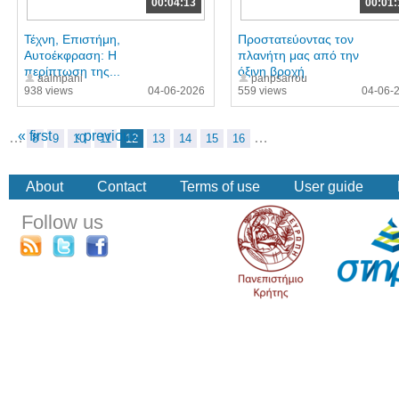
00:04:13
00:01:
Τέχνη, Επιστήμη,
Προστατεύοντας τον
Αυτοέκφραση: Η
πλανήτη μας από την
περίπτωση της...
όξινη βροχή
aalmpani
panpsarrou
938 views
04-06-2026
559 views
04-06-
« first
‹ previous
…
…
8
9
10
11
12
13
14
15
16
About
Contact
Terms of use
User guide
Follow us