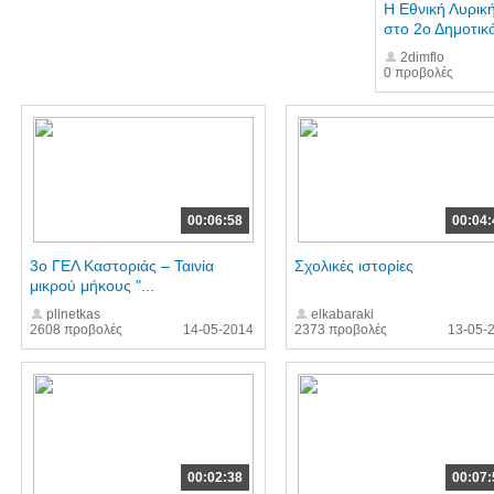
Η Εθνική Λυρικ
στο 2ο Δημοτικό
2dimflo
0 προβολές
00:06:58
00:04:
3ο ΓΕΛ Καστοριάς – Ταινία
Σχολικές ιστορίες
μικρού μήκους "...
plinetkas
elkabaraki
2608 προβολές
14-05-2014
2373 προβολές
13-05-
00:02:38
00:07: