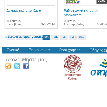
00:57:
Δοκιμαστικό από Χανιά
Ραδιοφωνική εκπομπή
Starwalkers
zouraris
stzelis
5 προβολές
09-05-2014
1543 προβολές
08-05-
« πρώτη
‹ προηγούμενη
…
…
841
842
843
844
845
846
847
848
849
Σχετικά
Επικοινωνία
Όροι χρήσης
Οδηγίες 
Ακολουθήστε μας