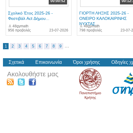
00:00:52
00:12:
Σχολικό Έτος 2025-26 -
ΓΙΟΡΤΗ ΛΗΞΗΣ 2025-26 -
Φεστιβάλ Act Δήμου...
ΟΝΕΙΡΟ ΚΑΛΟΚΑΙΡΙΝΗΣ
ΝΥΧΤΑΣ...
48gymath
48gymath
956 προβολές
23-07-2026
798 προβολές
23-07-
…
1
2
3
4
5
6
7
8
9
Σχετικά
Επικοινωνία
Όροι χρήσης
Οδηγίες 
Ακολουθήστε μας