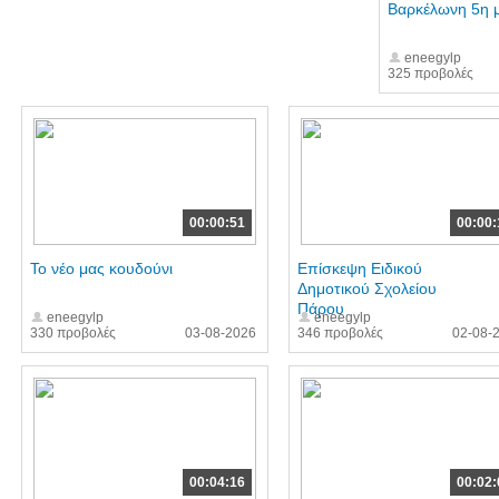
Βαρκέλωνη 5η 
eneegylp
325 προβολές
00:00:51
00:00:
Το νέο μας κουδούνι
Επίσκεψη Ειδικού
Δημοτικού Σχολείου
Πάρου
eneegylp
eneegylp
330 προβολές
03-08-2026
346 προβολές
02-08-
00:04:16
00:02: