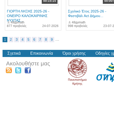
00:15:15
00:00:
ΓΙΟΡΤΗ ΛΗΞΗΣ 2025-26 -
Σχολικό Έτος 2025-26 -
ΟΝΕΙΡΟ ΚΑΛΟΚΑΙΡΙΝΗΣ
Φεστιβάλ Act Δήμου...
ΝΥΧΤΑΣ...
48gymath
48gymath
877 προβολές
24-07-2026
998 προβολές
23-07-
…
1
2
3
4
5
6
7
8
9
Σχετικά
Επικοινωνία
Όροι χρήσης
Οδηγίες 
Ακολουθήστε μας