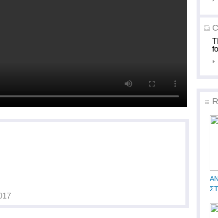
C
T
f
R
ΑΝ
Σ
017