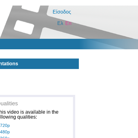
Είσοδος
Ελ
En
ntations
ualities
his video is available in the
ollowing qualities:
720p
480p