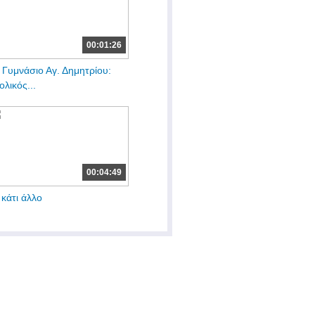
00:01:26
 Γυμνάσιο Αγ. Δημητρίου:
ολικός...
00:04:49
 κάτι άλλο