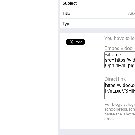
Subject
Title
Αθλ
Type
You have to lo
Embed video
Direct link
For blogs.sch.g
schoolpress.sch
paste the above 
article.