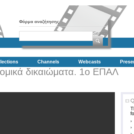
Φόρμα αναζήτησης
Search
lections
Channels
Webcasts
Prese
τομικά δικαιώματα. 1ο ΕΠΑΛ
Q
T
f