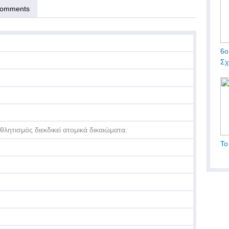
omments
6ο
Σχ
θλητισμός διεκδικεί ατομικά δικαιώματα.
Το