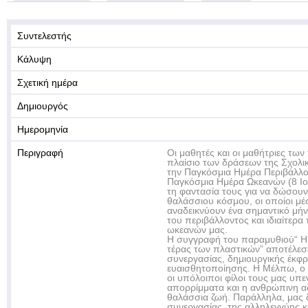
Συντελεστής
Κάλυψη
Σχετική ημέρα
Δημιουργός
Ημερομηνία
Περιγραφή
Οι μαθητές και οι μαθήτριες των τ
πλαίσιο των δράσεων της Σχολι
την Παγκόσμια Ημέρα Περιβάλλον
Παγκόσμια Ημέρα Ωκεανών (8 Ιουν
τη φαντασία τους για να δώσου
θαλάσσιου κόσμου, οι οποίοι μέσ
αναδεικνύουν ένα σημαντικό μή
του περιβάλλοντος και ιδιαίτερ
ωκεανών μας.
Η συγγραφή του παραμυθιού“ Η 
τέρας των πλαστικών” αποτέλεσε
συνεργασίας, δημιουργικής έκφρ
ευαισθητοποίησης. Η Μέλπω, ο 
οι υπόλοιποι φίλοι τους μας υπε
απορρίμματα και η ανθρώπινη α
θαλάσσια ζωή. Παράλληλα, μας 
συνεργασίας, της αλληλεγγύης κ