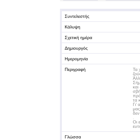
Συντελεστής
Κάλυψη
Σχετική ημέρα
Δημιουργός
Ημερομηνία
Περιγραφή
Τα 
ζού
Άλλ
Σήμ
και
σβή
πρά
τα 
Γι’
μας
δεν
.
Οι 
ευτ
Γλώσσα