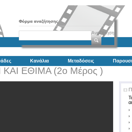
Φόρμα αναζήτησης
Αναζήτηση
άδες
Κανάλια
Μεταδόσεις
Παρουσι
ΚΑΙ ΕΘΙΜΑ (2ο Μέρος )
Π
Τ
α