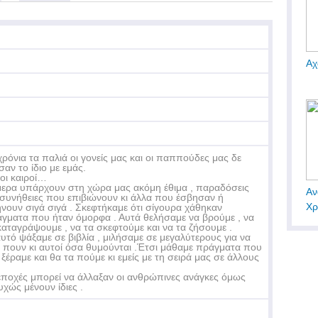
Αχ
χρόνια τα παλιά οι γονείς μας και οι παππούδες μας δε
σαν το ίδιο με εμάς.
οι καιροί…
ερα υπάρχουν στη χώρα μας ακόμη έθιμα , παραδόσεις
Αν
 συνήθειες που επιβιώνουν κι άλλα που έσβησαν ή
Χρ
νουν σιγά σιγά . Σκεφτήκαμε ότι σίγουρα χάθηκαν
γματα που ήταν όμορφα . Αυτά θελήσαμε να βρούμε , να
καταγράψουμε , να τα σκεφτούμε και να τα ζήσουμε .
 αυτό ψάξαμε σε βιβλία , μιλήσαμε σε μεγαλύτερους για να
 πουν κι αυτοί όσα θυμούνται .Έτσι μάθαμε πράγματα που
 ξέραμε και θα τα πούμε κι εμείς με τη σειρά μας σε άλλους
εποχές μπορεί να άλλαξαν οι ανθρώπινες ανάγκες όμως
υχώς μένουν ίδιες .