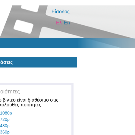
Είσοδος
Ελ
En
άσεις
οιότητες
ο βίντεο είναι διαθέσιμο στις
κόλουθες ποιότητες:
1080p
720p
480p
360p