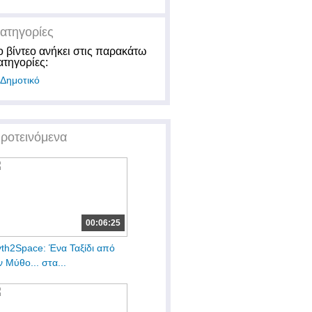
ατηγορίες
ο βίντεο ανήκει στις παρακάτω
ατηγορίες:
Δημοτικό
ροτεινόμενα
00:06:25
th2Space: Ένα Ταξίδι από
ν Μύθο... στα...