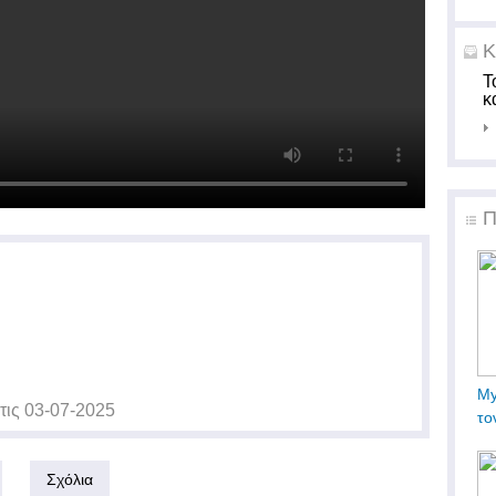
Κ
Τ
κ
Π
My
τις
03-07-2025
το
Σχόλια