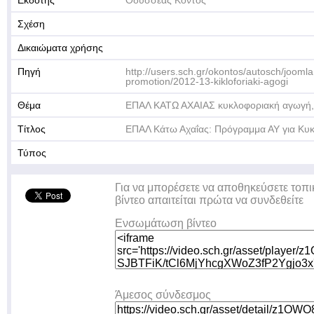
Εκδότης
Οδυσσέας Κόντος
Σχέση
Δικαιώματα χρήσης
Πηγή
http://users.sch.gr/okontos/autosch/joomla1
promotion/2012-13-kikloforiaki-agogi
Θέμα
ΕΠΑΛ ΚΑΤΩ ΑΧΑΙΑΣ κυκλοφοριακή αγωγή,
Τίτλος
ΕΠΑΛ Κάτω Αχαΐας: Πρόγραμμα ΑΥ για Κυ
Τύπος
Για να μπορέσετε να αποθηκεύσετε τοπι
βίντεο απαιτείται πρώτα να συνδεθείτε
Ενσωμάτωση βίντεο
Άμεσος σύνδεσμος