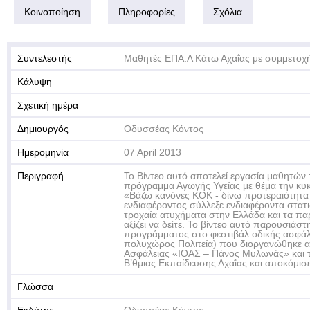
Κοινοποίηση
Πληροφορίες
Σχόλια
Συντελεστής
Μαθητές ΕΠΑ.Λ Κάτω Αχαΐας με συμμετοχ
Κάλυψη
Σχετική ημέρα
Δημιουργός
Οδυσσέας Κόντος
Ημερομηνία
07 April 2013
Περιγραφή
Το Βίντεο αυτό αποτελεί εργασία μαθητών
πρόγραμμα Αγωγής Υγείας με θέμα την κυκ
«Βάζω κανόνες ΚΟΚ - δίνω προτεραιότητα
ενδιαφέροντος σύλλεξε ενδιαφέροντα στατισ
τροχαία ατυχήματα στην Ελλάδα και τα πα
αξίζει να δείτε. Το βίντεο αυτό παρουσιάσ
προγράμματος στο φεστιβάλ οδικής ασφάλ
πολυχώρος Πολιτεία) που διοργανώθηκε απ
Ασφάλειας «ΙΟΑΣ – Πάνος Μυλωνάς» και τις
Β’θμιας Εκπαίδευσης Αχαΐας και αποκόμισ
Γλώσσα