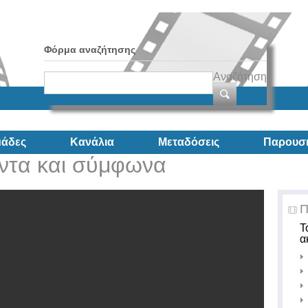
Φόρμα αναζήτησης
Αναζήτηση
άδες
Κανάλια
Μεταδόσεις
Παρουσι
ντα και σύμφωνα
Π
Τ
α