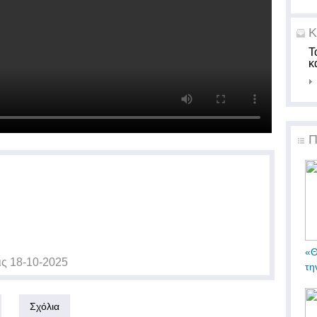
Κ
Τ
κ
Π
«Θ
ις
18-10-2025
τη
Σχόλια