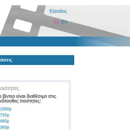
Είσοδος
Ελ
En
άσεις
οιότητες
ο βίντεο είναι διαθέσιμο στις
κόλουθες ποιότητες:
1080p
720p
480p
360p