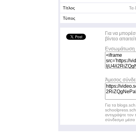
Τίτλος
Τα 
Τύπος
Για να μπορέσ
βίντεο απαιτεί
Ενσωμάτωση 
Άμεσος σύνδ
Για τα blogs.sch
schoolpress.sc
αντιγράψτε το
σύνδεσμο μέσα 