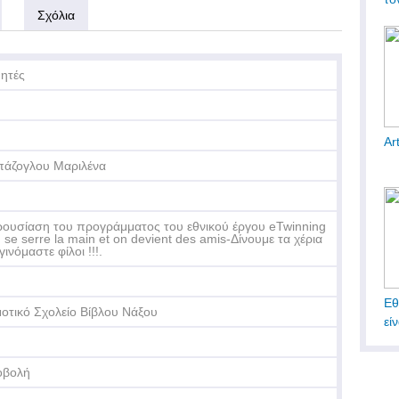
Σχόλια
ητές
Ar
άζογλου Μαριλένα
ουσίαση του προγράμματος του εθνικού έργου eTwinning
 se serre la main et on devient des amis-Δίνουμε τα χέρια
γινόμαστε φίλοι !!!.
Εθ
οτικό Σχολείο Βίβλου Νάξου
εί
οβολή