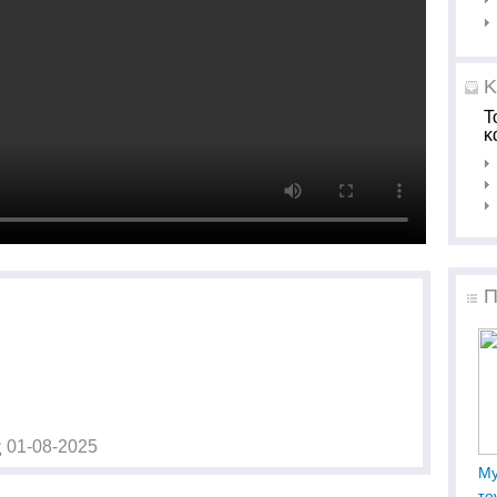
Κ
Τ
κ
Π
ς
01-08-2025
My
το