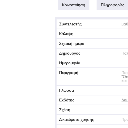
Κοινοποίηση
Πληροφορίες
Συντελεστής
μαθ
Κάλυψη
Σχετική ημέρα
Δημιουργός
Παπ
Ημερομηνία
Περιγραφή
Παρ
"On
και 
Γλώσσα
Εκδότης
Δημ
Σχέση
Δικαιώματα χρήσης
Πρ