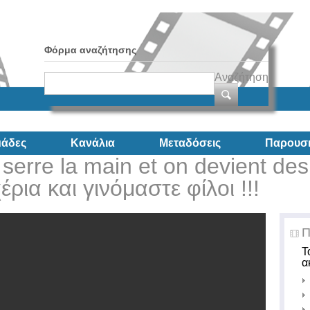
Φόρμα αναζήτησης
Αναζήτηση
άδες
Κανάλια
Μεταδόσεις
Παρουσι
serre la main et on devient des
ρια και γινόμαστε φίλοι !!!
Π
Τ
α