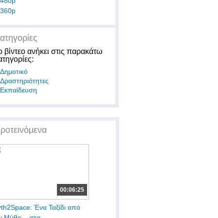
480p
360p
ατηγορίες
ο βίντεο ανήκει στις παρακάτω
ατηγορίες:
Δημοτικό
Δραστηριότητες
Εκπαίδευση
ροτεινόμενα
00:06:25
th2Space: Ένα Ταξίδι από
ν Μύθο... στα...