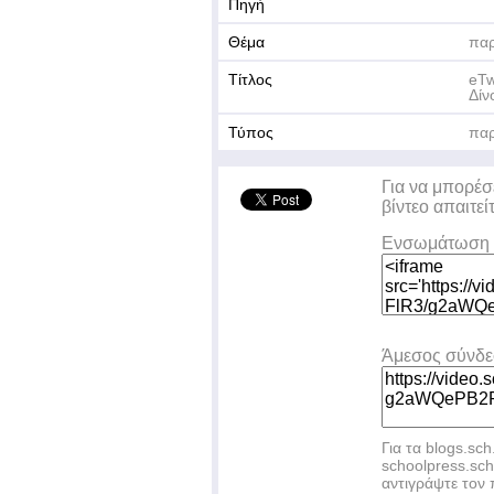
Πηγή
Θέμα
πα
Τίτλος
eTw
Δίν
Τύπος
πα
Για να μπορέσ
βίντεο απαιτεί
Ενσωμάτωση 
Άμεσος σύνδ
Για τα blogs.sch
schoolpress.sc
αντιγράψτε το