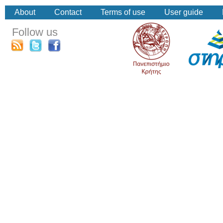
About
Contact
Terms of use
User guide
Follow us