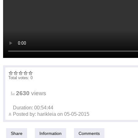
Total votes: 0
2630
views
Duration: 00:54:44
Posted by:
harikleia
on
05-05-2015
Share
Information
Comments