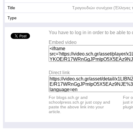
Title
Τραγουδιών συνέχεια (Έλληνες 
Type
You have to log in in order to be able to
Embed video
Direct link
For blogs.sch.gr and
For o
schoolpress.sch.gr just copy and
just i
paste the above link into your
plugi
article.