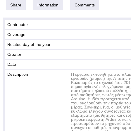
Share
Information
Comments
Contributor
Coverage
Related day of the year
Creator
Date
Description
Η εργασία εκπονήθηκε στο πλαί
εργασιών (project) της Α’ τάξης 
Καλαμαριάς το σχολικό έτος 201
δημιουργία ενός ελεγχόμενου μ
συστήματος ηλιακού συλλέκτη, 
από αισθητήρες φωτός μέσω τη
Arduino. Η ιδέα προέρχεται από
που ακολουθούν την πορεία του 
μέρας. Συγκεκριμένα, οι μαθητέ
κύκλωμα ελέγχου συνδέοντας κα
εξαρτήματα (αισθητήρες και σερ
μικροεπεξεργαστή Arduino, και 
προσαρμόζουν το μηχανικό σύσ
συνέχεια οι μαθητές προγραμματ