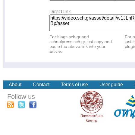
Direct link
For blogs.sch.gr and
For o
schoolpress.sch.gr just copy and
just i
paste the above link into your
plugi
article.
About
Contact
Terms of use
User guide
Follow us