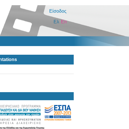
Είσοδος
Ελ
En
ntations