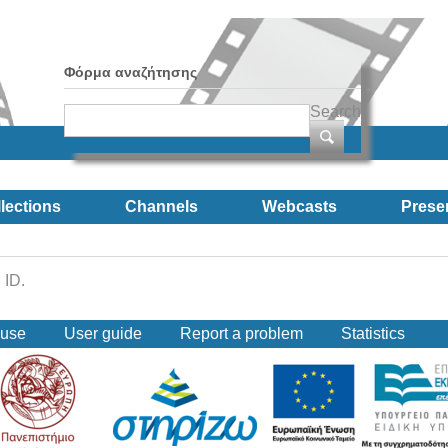
Φόρμα αναζήτησης
Search
lections
Channels
Webcasts
Prese
 ID.
 use
User guide
Report a problem
Statistics