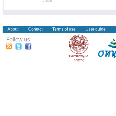
article.
About
Contact
Terms of use
User guide
Follow us