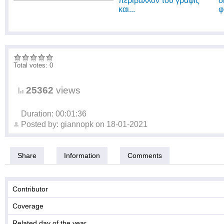
περιβάλλον του γραφίς
δ
και...
φ
Total votes: 0
25362
views
Duration: 00:01:36
Posted by:
giannopk
on
18-01-2021
Share
Information
Comments
Contributor
Coverage
Related day of the year