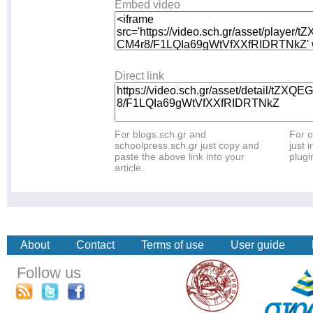
Embed video
Direct link
For blogs.sch.gr and
For o
schoolpress.sch.gr just copy and
just i
paste the above link into your
plugi
article.
About
Contact
Terms of use
User guide
Follow us