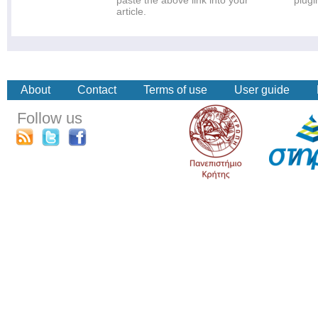
paste the above link into your
plugi
article.
About
Contact
Terms of use
User guide
Follow us